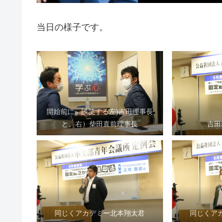
当日の様子です。
開始前に、談笑する左)吉田理事長
と、右）柴田直前理事長
吉田
同じくアカデミー北本翔太君
同じくア