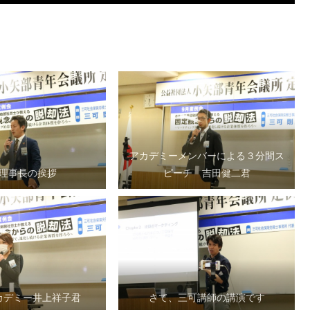
アカデミーメンバーによる３分間ス
理事長の挨拶
ピーチ 吉田健二君
カデミー井上祥子君
さて、三可講師の講演です